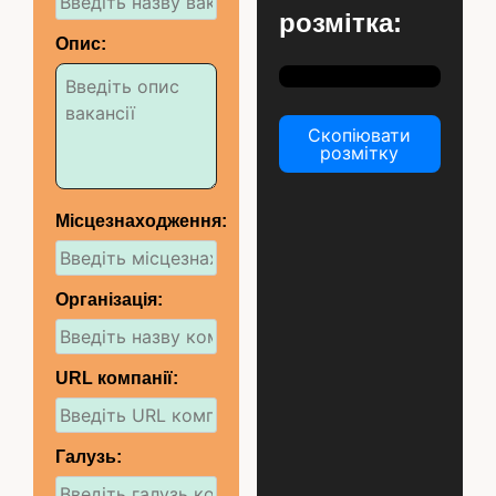
розмітка:
Опис:
Скопіювати
розмітку
Місцезнаходження:
Організація:
URL компанії:
Галузь: