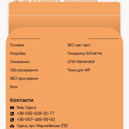
Як розмітка JobPosting
допомагає поліпшити SEO?
Головна
SEO чек-лист
Розробка
Генератор Schema
Оновлення
UTM Generator
Обслуговування
Теми для WP
BreadcrumbList
SEO просування
Блог
Контакти
Київ, Одеса
+38-093-638-32-77
+38-067-485-59-92
Одеса, вул. Маразліївська 1/20