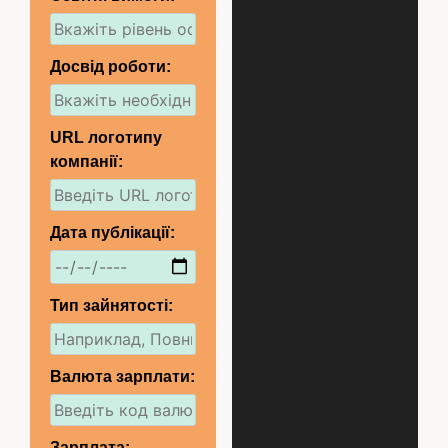
Досвід роботи:
URL логотипу
компанії:
Дата публікації:
Тип зайнятості:
Валюта зарплати:
Зарплата: