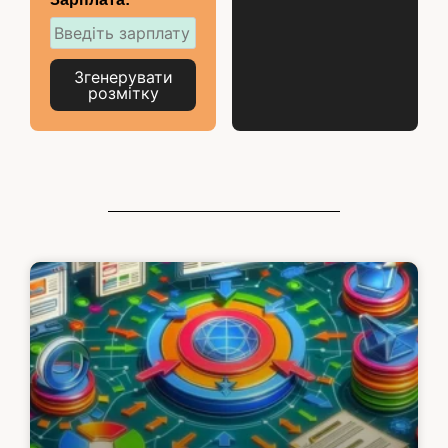
Згенерувати
розмітку