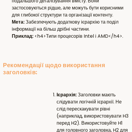
подальшого деталізування вмісту. Вони
застосовуються рідше, але можуть бути корисними
для глибокої структури та організації контенту.
Мета:
Забезпечують додаткову ієрархію та поділ
інформації на більш дрібні частини.
Приклад:
<h4>Типи процесорів Intel і AMD</h4>.
Рекомендації щодо використання
заголовків:
Ієрархія:
Заголовки мають
слідувати логічній ієрархії. Не
слід перескакувати рівні
(наприклад, використовувати H3
перед H2). Використовуйте H1
для головного заголовка, H2 для