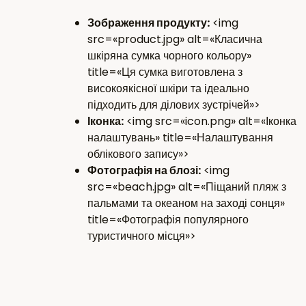
Зображення продукту:
<img
src=«product.jpg» alt=«Класична
шкіряна сумка чорного кольору»
title=«Ця сумка виготовлена з
високоякісної шкіри та ідеально
підходить для ділових зустрічей»>
Іконка:
<img src=«icon.png» alt=«Іконка
налаштувань» title=«Налаштування
облікового запису»>
Фотографія на блозі:
<img
src=«beach.jpg» alt=«Піщаний пляж з
пальмами та океаном на заході сонця»
title=«Фотографія популярного
туристичного місця»>