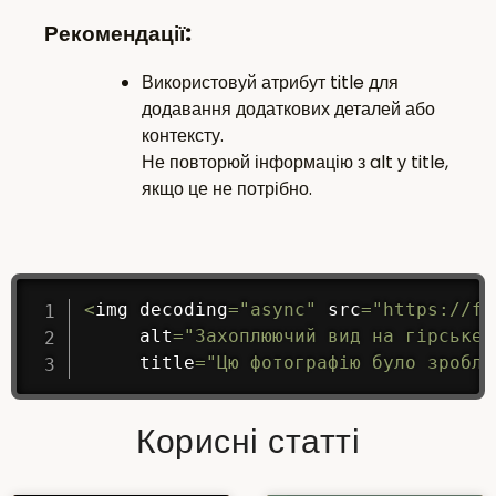
Рекомендації:
Використовуй атрибут title для
додавання додаткових деталей або
контексту.
Не повторюй інформацію з alt у title,
якщо це не потрібно.
<
img decoding
=
"async"
 src
=
"https://fo
     alt
=
"Захоплюючий вид на гірське 
     title
=
"Цю фотографію було зробле
Корисні статті