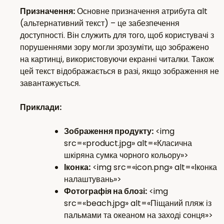
Призначення:
Основне призначення атрибута alt
(альтернативний текст) – це забезпечення
доступності. Він служить для того, щоб користувачі з
порушеннями зору могли зрозуміти, що зображено
на картинці, використовуючи екранні читалки. Також
цей текст відображається в разі, якщо зображення не
завантажується.
Приклади:
Зображення продукту:
<img
src=«product.jpg» alt=«Класична
шкіряна сумка чорного кольору»>
Іконка:
<img src=«icon.png» alt=«Іконка
налаштувань»>
Фотографія на блозі:
<img
src=«beach.jpg» alt=«Піщаний пляж із
пальмами та океаном на заході сонця»>