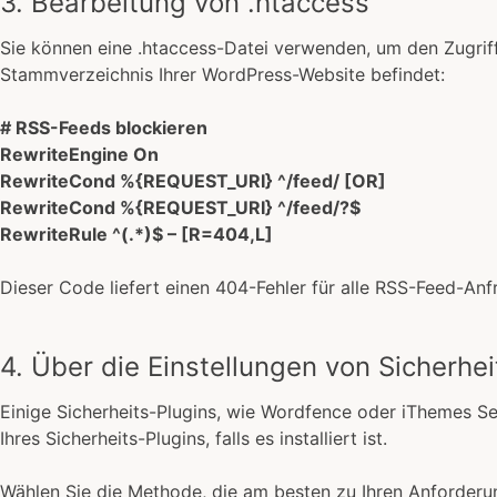
3. Bearbeitung von .htaccess
Sie können eine .htaccess-Datei verwenden, um den Zugriff
Stammverzeichnis Ihrer WordPress-Website befindet:
# RSS-Feeds blockieren
RewriteEngine On
RewriteCond %{REQUEST_URI} ^/feed/ [OR]
RewriteCond %{REQUEST_URI} ^/feed/?$
RewriteRule ^(.*)$ – [R=404,L]
Dieser Code liefert einen 404-Fehler für alle RSS-Feed-Anf
4. Über die Einstellungen von Sicherhei
Einige Sicherheits-Plugins, wie Wordfence oder iThemes Se
Ihres Sicherheits-Plugins, falls es installiert ist.
Wählen Sie die Methode, die am besten zu Ihren Anforderung