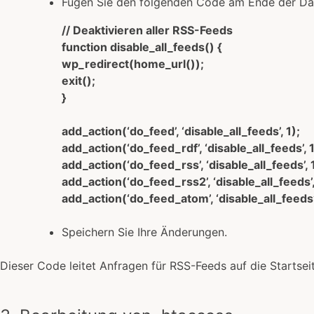
Fügen Sie den folgenden Code am Ende der Dat
// Deaktivieren aller RSS-Feeds
function disable_all_feeds() {
wp_redirect(home_url());
exit();
}
add_action(‘do_feed’, ‘disable_all_feeds’, 1);
add_action(‘do_feed_rdf’, ‘disable_all_feeds’, 1
add_action(‘do_feed_rss’, ‘disable_all_feeds’, 1
add_action(‘do_feed_rss2’, ‘disable_all_feeds’,
add_action(‘do_feed_atom’, ‘disable_all_feeds’,
Speichern Sie Ihre Änderungen.
Dieser Code leitet Anfragen für RSS-Feeds auf die Startsei