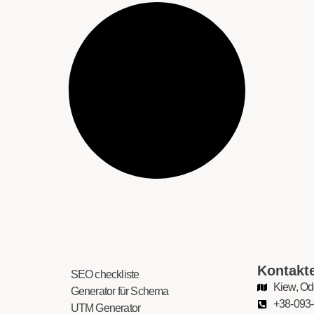
Kontakt
SEO checkliste
Kiew, O
Generator für Schema
+38-093-
UTM Generator