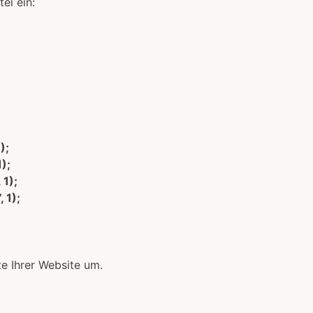
ei ein:
);
);
 1);
 1);
te Ihrer Website um.