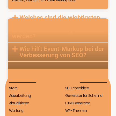
Welches sind die wichtigsten
Eigenschaften, die für die
Ereignisauszeichnung verwendet
werden?
Wie hilft Event-Markup bei der
Verbesserung von SEO?
BreadcrumbList
Start
SEO checkliste
Ausarbeitung
Generator für Schema
Aktualisieren
UTM Generator
Wartung
WP-Themen