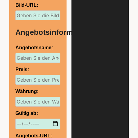
Bild-URL:
Angebotsinformationen
Angebotsname:
Preis:
Währung:
Gültig ab:
Angebots-URL: